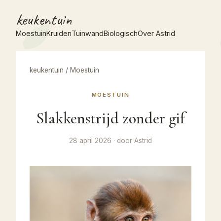
keukentuin
Moestuin
Kruiden
Tuinwand
Biologisch
Over Astrid
keukentuin
/
Moestuin
MOESTUIN
Slakkenstrijd zonder gif
28 april 2026 · door Astrid